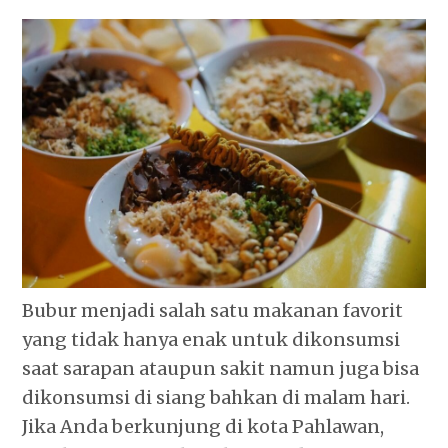
Bubur menjadi salah satu makanan favorit
yang tidak hanya enak untuk dikonsumsi
saat sarapan ataupun sakit namun juga bisa
dikonsumsi di siang bahkan di malam hari.
Jika Anda berkunjung di kota Pahlawan,