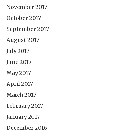
November 2017
October 2017
September 2017
August 2017
July 2017
June 2017
May 2017
April 2017
March 2017
February 2017
January 2017
December 2016