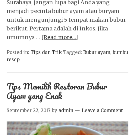
Surabaya, jangan lupa bagi Anda yang
menjadi pecinta bubur ayam atau buryam
untuk mengunjungi 5 tempat makan bubur
berikut. Pertama adalah di Inkos. Jika
umumnya …
[Read more…]
Posted in:
Tips dan Trik
Tagged:
Bubur ayam
,
bumbu
resep
Tips Memilih Restoran Bubur
Ayam yang Enak
September 22, 2017
by
admin
Leave a Comment