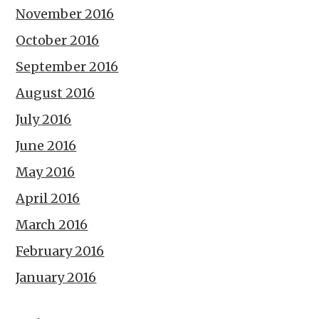
November 2016
October 2016
September 2016
August 2016
July 2016
June 2016
May 2016
April 2016
March 2016
February 2016
January 2016