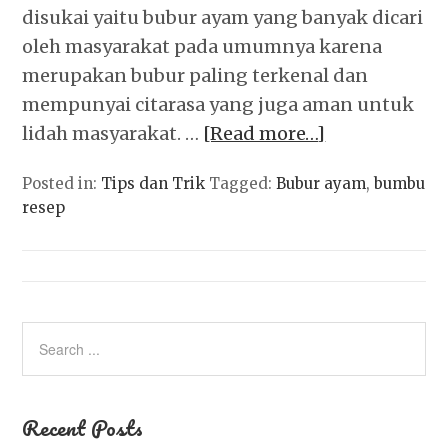
disukai yaitu bubur ayam yang banyak dicari
oleh masyarakat pada umumnya karena
merupakan bubur paling terkenal dan
mempunyai citarasa yang juga aman untuk
lidah masyarakat. …
[Read more…]
Posted in:
Tips dan Trik
Tagged:
Bubur ayam
,
bumbu
resep
Recent Posts