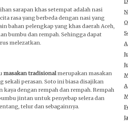
D
ihan sarapan khas setempat adalah nasi
N
 cita rasa yang berbeda dengan nasi yang
O
lain bahan pelengkap yang khas daerah Aceh,
S
an bumbu dan rempah. Sehingga dapat
rus melezatkan.
A
J
J
u
masakan tradisional
merupakan masakan
M
sekali perasan. Soto ini biasa disajikan
A
an kaya dengan rempah dan rempah. Rempah
M
umbu jintan untuk penyebap selera dan
ntang, telur dan sebagainnya.
F
J