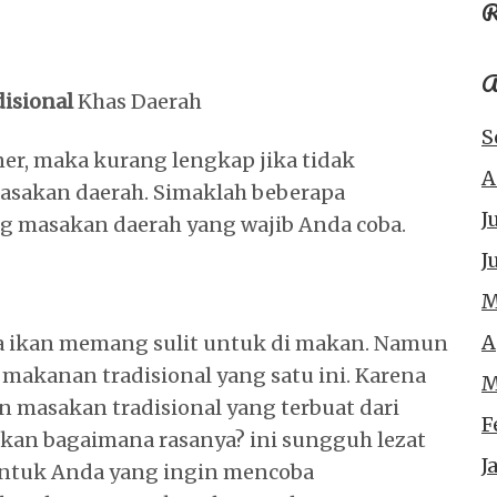
R
A
isional
Khas Daerah
S
er, maka kurang lengkap jika tidak
A
sakan daerah. Simaklah beberapa
J
ng masakan daerah yang wajib Anda coba.
J
M
A
a ikan memang sulit untuk di makan. Namun
 makanan tradisional yang satu ini. Karena
M
 masakan tradisional yang terbuat dari
F
kan bagaimana rasanya? ini sungguh lezat
J
Untuk Anda yang ingin mencoba