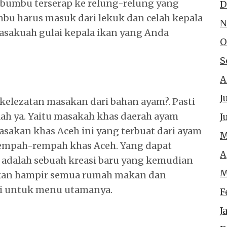
bumbu terserap ke relung-relung yang
D
bu harus masuk dari lekuk dan celah kepala
N
rasakuah gulai kepala ikan yang Anda
O
S
A
J
kelezatan masakan dari bahan ayam?. Pasti
ah ya. Yaitu masakah khas daerah ayam
J
asakan khas Aceh ini yang terbuat dari ayam
M
empah-rempah khas Aceh. Yang dapat
A
 adalah sebuah kreasi baru yang kemudian
M
hkan hampir semua rumah makan dan
i untuk menu utamanya.
F
J