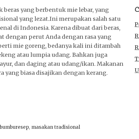
C
k beras yang berbentuk mie lebar, yang
sional yang lezat
.
Ini merupakan salah satu
P
nal di Indonesia. Karena dibuat dari beras,
R
at dengan perut Anda dengan rasa yang
perti mie goreng, bedanya kali ini ditambah
R
hekeng atau lumpia udang. Bahkan juga
T
sayur, dan daging atau udang/ikan. Makanan
U
ra yang biasa disajikan dengan kerang.
bumburesep
,
masakan tradisional