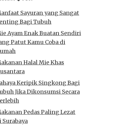
anfaat Sayuran yang Sangat
enting Bagi Tubuh
ie Ayam Enak Buatan Sendiri
ang Patut Kamu Coba di
umah
akanan Halal Mie Khas
usantara
ahaya Keripik Singkong Bagi
ubuh Jika Dikonsumsi Secara
erlebih
akanan Pedas Paling Lezat
i Surabaya