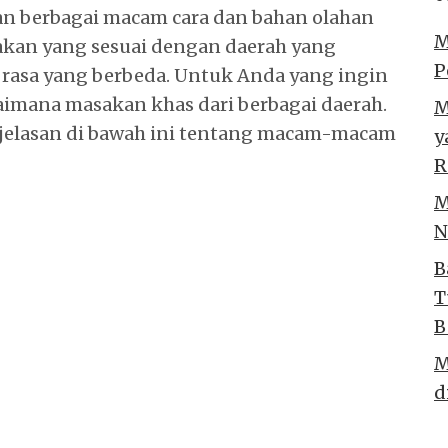
an berbagai macam cara dan bahan olahan
M
kan yang sesuai dengan daerah yang
P
 rasa yang berbeda. Untuk Anda yang ingin
aimana masakan khas dari berbagai daerah.
M
jelasan di bawah ini tentang macam-macam
y
R
M
N
B
T
B
M
d