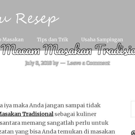
p Masakan
Tips dan Trik
Usaha Sampingan
i Macam Masakan Tradision
July 8, 2018
by
Leave a Comment
a iya maka Anda jangan sampai tidak
asakan Tradisional
sebagai kuliner
usantara memang sangatlah perlu untuk
R
ezatan yang bisa Anda temukan di masakan