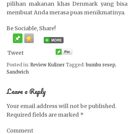
pilihan makanan khas Denmark yang bisa
membuat Anda merasa puas menikmatinya.
Be Sociable, Share!
Tweet
Posted in:
Review Kuliner
Tagged:
bumbu resep
,
Sandwich
Leave a Reply
Your email address will not be published.
Required fields are marked
*
Comment