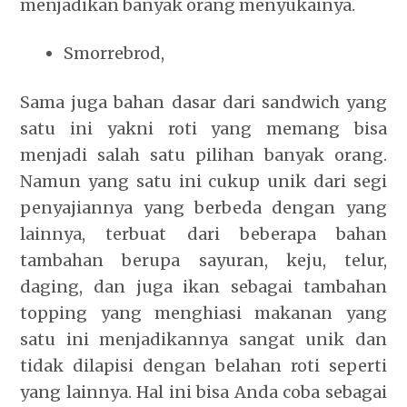
menjadikan banyak orang menyukainya.
Smorrebrod,
Sama juga bahan dasar dari
sandwich
yang
satu ini yakni roti yang memang bisa
menjadi salah satu pilihan banyak orang.
Namun yang satu ini cukup unik dari segi
penyajiannya yang berbeda dengan yang
lainnya, terbuat dari beberapa bahan
tambahan berupa sayuran, keju, telur,
daging, dan juga ikan sebagai tambahan
topping yang menghiasi makanan yang
satu ini menjadikannya sangat unik dan
tidak dilapisi dengan belahan roti seperti
yang lainnya. Hal ini bisa Anda coba sebagai