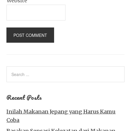
Website
Recent Posts
Inilah Makanan Jepang yang Harus Kamu
Coba
Rasakan Sensasi Kelezatan dari Makanan