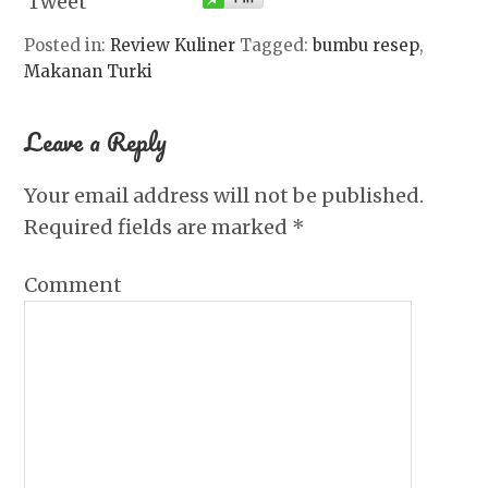
Tweet
Posted in:
Review Kuliner
Tagged:
bumbu resep
,
Makanan Turki
Leave a Reply
Your email address will not be published.
Required fields are marked
*
Comment