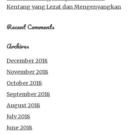
Kentang yang Lezat dan Mengenyangkan
Recent Comments
Archives
December 2018
November 2018
October 2018
September 2018
August 2018
July 2018
June 2018