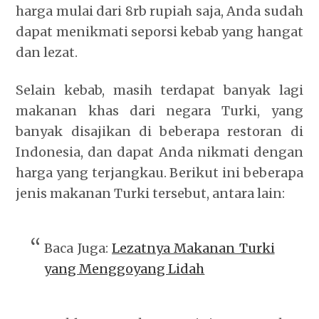
harga mulai dari 8rb rupiah saja, Anda sudah
dapat menikmati seporsi kebab yang hangat
dan lezat.
Selain kebab, masih terdapat banyak lagi
makanan khas dari negara Turki, yang
banyak disajikan di beberapa restoran di
Indonesia, dan dapat Anda nikmati dengan
harga yang terjangkau. Berikut ini beberapa
jenis
makanan Turki
tersebut, antara lain:
Baca Juga:
Lezatnya Makanan Turki
yang Menggoyang Lidah