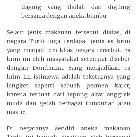
daging yang diolah dan digiling
bersama dengan aneka bumbu.
Selain jenis makanan tersebut diatas, di
negara Turki juga terdapat jenis es krim
yang menjadi ciri khas negara tersebut. Es
krim ini oleh masyarakat setempat disebut
dengan Dondurma. Yang menjadikan es
krim ini istimewa adalah teksturnya yang
lengket seperti sebuah permen karet,
karena terbuat dari tepung akar anggrek
muda dan getah berbagai tumbuhan atau
mastic.
Di negaranya sendiri aneka
makanan