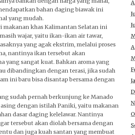
alnya bahkan dengan harga yang mahal,
A
endapatkan bahan daging biawak ini
J
 hal yang mudah.
J
i makanan khas Kalimantan Selatan ini
masih wajar, yaitu ikan-ikan air tawar,
M
aknya yang agak ekstrim, melalui proses
A
ma, nantinya ikan tersebut akan
M
a yang sangat kuat. Bahkan aroma yang
F
au dibandingkan dengan terasi, jika sudah
sam ini baru bisa disantap bersama dengan
J
D
yang sudah pernah berkunjung ke Manado
N
 asing dengan istilah Paniki, yaitu makanan
O
ahan dasar daging kelelawar. Nantinya
egar tersebut akan diolah bersama dengan
S
ntu dan juga kuah santan yang membuat