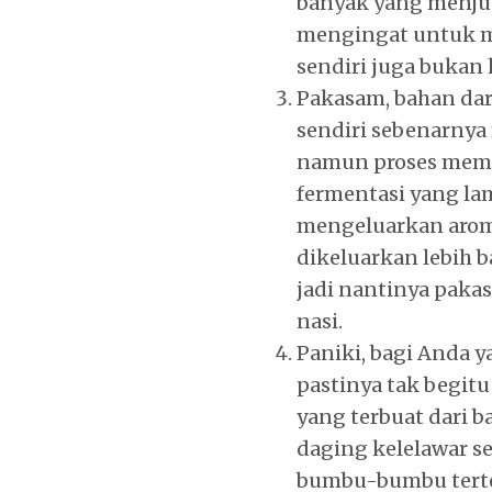
banyak yang menju
mengingat untuk m
sendiri juga bukan
Pakasam, bahan dar
sendiri sebenarnya 
namun proses memas
fermentasi yang la
mengeluarkan arom
dikeluarkan lebih b
jadi nantinya paka
nasi.
Paniki, bagi Anda 
pastinya tak begitu
yang terbuat dari b
daging kelelawar s
bumbu-bumbu terte