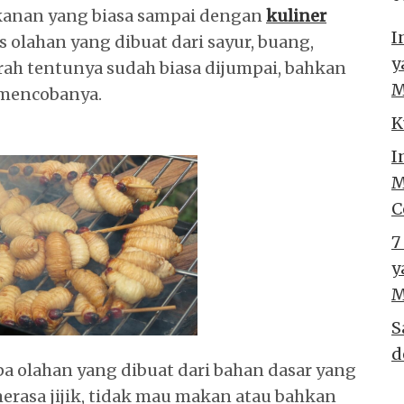
kanan yang biasa sampai dengan
kuliner
I
s olahan yang dibuat dari sayur, buang,
y
ah tentunya sudah biasa dijumpai, bahkan
M
 mencobanya.
K
I
M
C
7
y
M
S
d
 olahan yang dibuat dari bahan dasar yang
merasa jijik, tidak mau makan atau bahkan