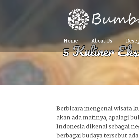
Home
About Us
Rese
5 Kuliner Eks
Berbicara mengenai wisata ku
akan ada matinya, apalagi bu
Indonesia dikenal sebagai ne
berbagai budaya tersebut a