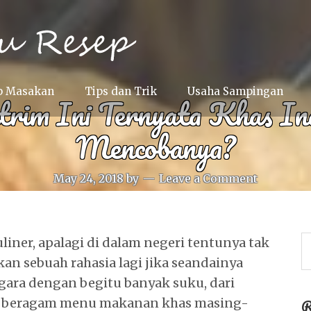
p Masakan
Tips dan Trik
Usaha Sampingan
trim Ini Ternyata Khas Ind
Mencobanya?
May 24, 2018
by
Leave a Comment
liner, apalagi di dalam negeri tentunya tak
kan sebuah rahasia lagi jika seandainya
gara dengan begitu banyak suku, dari
R
da beragam menu makanan khas masing-