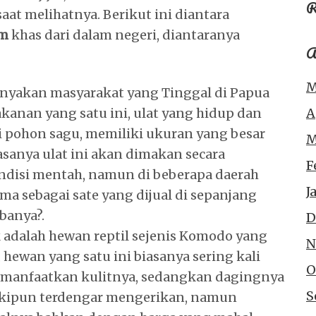
R
aat melihatnya. Berikut ini diantara
im
khas dari dalam negeri, diantaranya
A
M
banyakan masyarakat yang Tinggal di Papua
nan yang satu ini, ulat yang hidup dan
A
 pohon sagu, memiliki ukuran yang besar
M
asanya ulat ini akan dimakan secara
F
ndisi mentah, namun di beberapa daerah
J
a sebagai sate yang dijual di sepanjang
banya?.
D
k adalah hewan reptil sejenis Komodo yang
N
 hewan yang satu ini biasanya sering kali
O
imanfaatkan kulitnya, sedangkan dagingnya
S
kipun terdengar mengerikan, namun