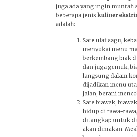
juga ada yang ingin muntah s
beberapa jenis
kuliner ekstr
adalah:
Sate ulat sagu, ke
menyukai menu maka
berkembang biak di
dan juga gemuk, bi
langsung dalam ko
dijadikan menu utam
jalan, berani menco
Sate biawak, biawa
hidup di rawa-rawa,
ditangkap untuk d
akan dimakan. Mes