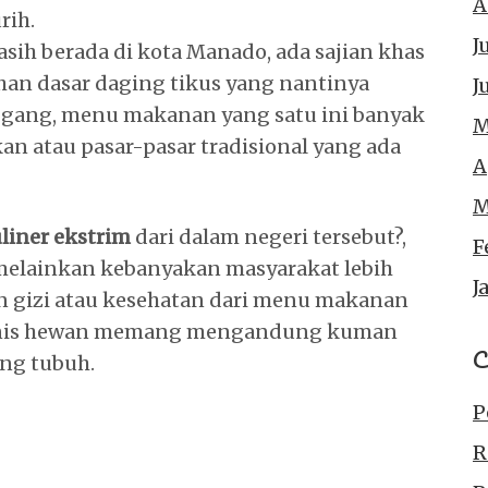
A
rih.
J
sih berada di kota Manado, ada sajian khas
ahan dasar daging tikus yang nantinya
J
ggang, menu makanan yang satu ini banyak
M
an atau pasar-pasar tradisional yang ada
A
M
liner ekstrim
dari dalam negeri tersebut?,
F
 melainkan kebanyakan masyarakat lebih
J
gizi atau kesehatan dari menu makanan
 jenis hewan memang mengandung kuman
C
ng tubuh.
P
R