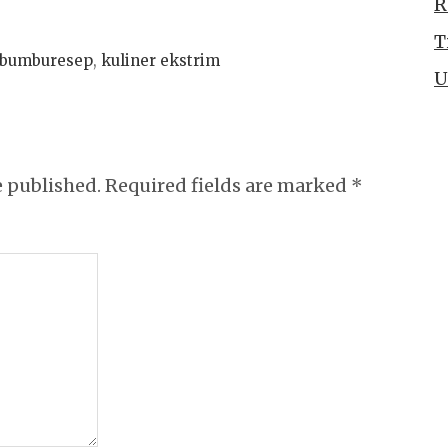
R
T
bumburesep
,
kuliner ekstrim
U
e published.
Required fields are marked
*